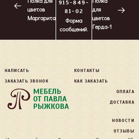
Полка для
Полка
915-849-
цветов
для
81-02
Маргарита
цветов
Форма
Герда-1
сообщений
.
НАПИСАТЬ
КОНТАКТЫ
ЗАКАЗАТЬ ЗВОНОК
КАК ЗАКАЗАТЬ
ОПЛАТА
ДОСТАВКА
НОВОСТИ
ОТЗЫВЫ